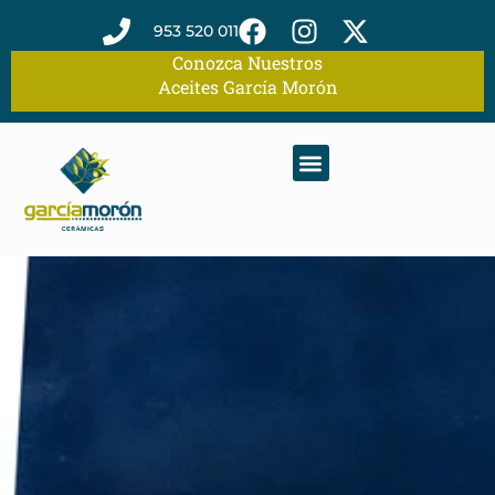
953 520 011
Conozca Nuestros
Aceites García Morón
CATÁLOGO DE CERÁMICA