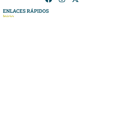
ENLACES RÁPIDOS
Inicio
Catálogo
Exposición
Conócenos
Blog
Contacto
PRIVACIDAD
Aviso Legal
Política de Privacidad
Política de Cookies
CONTACTO
C/. Carrera de San Roque, 12 23750 - Arjonilla (JAÉN)
953 520 011
953 520 012
ceramica@garciamoron.com