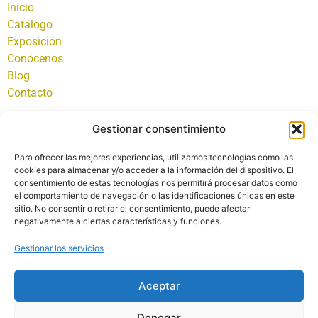
Inicio
Catálogo
Exposición
Conócenos
Blog
Contacto
PRIVACIDAD
Gestionar consentimiento
Aviso Legal
Política de Privacidad
Para ofrecer las mejores experiencias, utilizamos tecnologías como las
Política de Cookies
cookies para almacenar y/o acceder a la información del dispositivo. El
consentimiento de estas tecnologías nos permitirá procesar datos como
el comportamiento de navegación o las identificaciones únicas en este
CONTACTO
sitio. No consentir o retirar el consentimiento, puede afectar
C/. Carrera de San Roque, 12 23750 - Arjonilla (JAÉN)
negativamente a ciertas características y funciones.
953 520 011
953 520 012
Gestionar los servicios
ceramica@garciamoron.com
Aceptar
Denegar