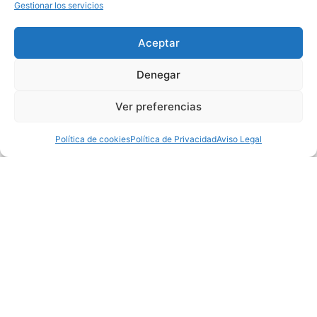
Gestionar los servicios
Aceptar
Cerámica esmaltada
Denegar
AZUL CIELO
Ver preferencias
Ver producto
Política de cookies
Política de Privacidad
Aviso Legal