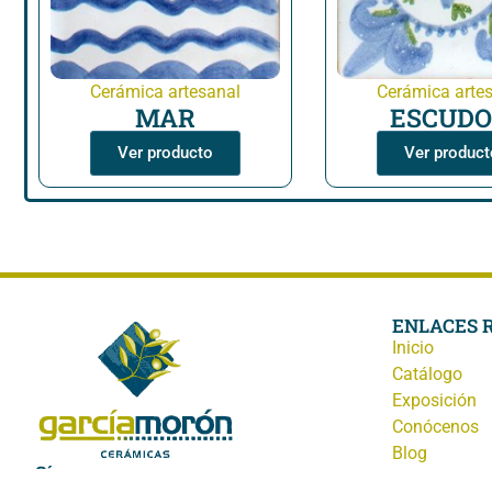
Cerámica artesanal
Cerámica arte
MAR
ESCUDO
Ver producto
Ver product
ENLACES 
Inicio
Catálogo
Exposición
Conócenos
Blog
Síguenos
Contacto