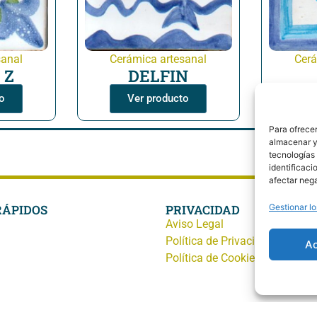
sanal
Cerámica artesanal
Cerá
 Z
DELFIN
o
Ver producto
Para ofrecer
almacenar y/
tecnologías
identificaci
afectar nega
RÁPIDOS
PRIVACIDAD
Gestionar lo
Aviso Legal
Política de Privacidad
A
Política de Cookies