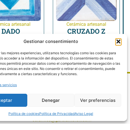
mica artesanal
Cerámica artesanal
DADO
CRUZADO Z
Ver producto
Ver producto
Gestionar consentimiento
 las mejores experiencias, utilizamos tecnologías como las cookies para
o acceder a la información del dispositivo. El consentimiento de estas
 nos permitirá procesar datos como el comportamiento de navegación o las
ones únicas en este sitio. No consentir o retirar el consentimiento, puede
tivamente a ciertas características y funciones.
CONTACTO
s servicios
C/. Carrera de San Roque, 12 23750 -
Arjonilla (JAÉN)
ceptar
Denegar
Ver preferencias
953 520 011
953 520 012
Política de cookies
Política de Privacidad
Aviso Legal
ceramica@garciamoron.com