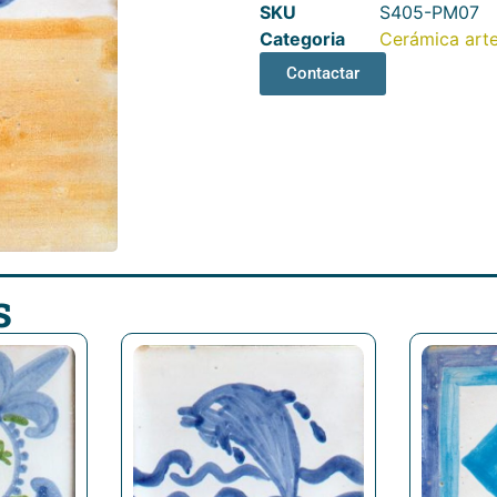
SKU
S405-PM07
Categoria
Cerámica art
Contactar
s