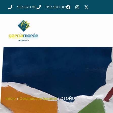
953 520 011
953 520 012
Inicio
/
Cerámica artesanal
/ OTOÑO